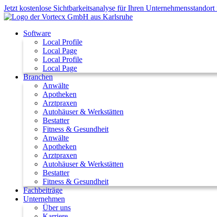
Zum
Jetzt kostenlose Sichtbarkeitsanalyse für Ihren Unternehmensstandor
Inhalt
springen
Software
Local Profile
Local Page
Local Profile
Local Page
Branchen
Anwälte
Apotheken
Arztpraxen
Autohäuser & Werkstätten
Bestatter
Fitness & Gesundheit
Anwälte
Apotheken
Arztpraxen
Autohäuser & Werkstätten
Bestatter
Fitness & Gesundheit
Fachbeiträge
Unternehmen
Über uns
Karriere