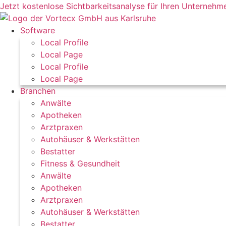
Zum
Jetzt kostenlose Sichtbarkeitsanalyse für Ihren Unterneh
Inhalt
springen
Software
Local Profile
Local Page
Local Profile
Local Page
Branchen
Anwälte
Apotheken
Arztpraxen
Autohäuser & Werkstätten
Bestatter
Fitness & Gesundheit
Anwälte
Apotheken
Arztpraxen
Autohäuser & Werkstätten
Bestatter